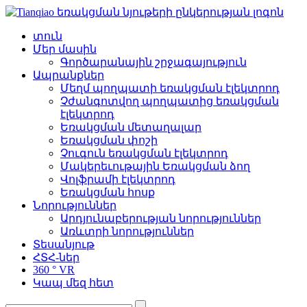
տուն
Մեր մասին
Գործարանային շրջագայություն
Ապրանքներ
Մեղմ պողպատի եռակցման էլեկտրոդ
Չժանգոտվող պողպատից եռակցման
էլեկտրոդ
Եռակցման մետաղալար
Եռակցման փոշի
Չուգուն եռակցման էլեկտրոդ
Մակերեւութային Եռակցման ձող
Վոլֆրամի էլեկտրոդ
Եռակցման հոսք
Նորություններ
Արդյունաբերության նորություններ
Առևտրի նորություններ
Տեսանյութ
ՀՏՀ-ներ
360 ° VR
Կապ մեզ հետ