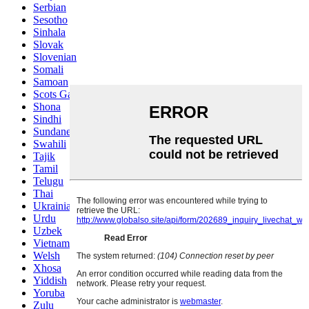
Serbian
Sesotho
Sinhala
Slovak
Slovenian
Somali
Samoan
Scots Gaelic
Shona
Sindhi
Sundanese
Swahili
Tajik
Tamil
Telugu
Thai
Ukrainian
Urdu
Uzbek
Vietnamese
Welsh
Xhosa
Yiddish
Yoruba
Zulu