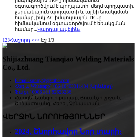
իմպուլսային TIG-ը հիմնականում
օգտագործվում է պողպատի, մեղմ պողպատի,
ջերմակայուն պողպատի և այլնի եռակցման
համար, իսկ AC իմպուլսային TIG-ը
հիմնականում օգտագործվում է եռակցման
համար...
Կարդալ ավելին
»
1
2
3
Հաջորդ >
>>
Էջ 1/3
Shijiazhuang Tianqiao Welding Materials
Co., Ltd.
E-mail: sunny@sjztqhc.com
Հեռ և Whatsapp՝ +86-18403311434 (Արևկող)
Ֆաքս՝ 0086 311 82623236
Հասցե՝ Նանզուո քաղաք, Յուանշի շրջան,
Շիձյաժուանգ, Հեբեյ, Չինաստան:
ՎԵՐՋԻՆ ՆՈՐՈՒԹՅՈՒՆՆԵՐ
2024, Շնորհավոր Նոր տարի: