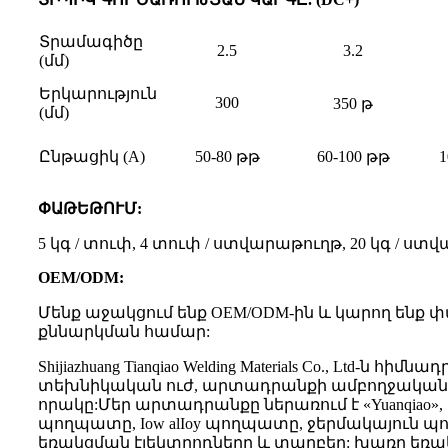
Տրամագիծը
2.5
3.2
(մմ)
Երկարություն
300
350 թ
(մմ)
Ընթացիկ (A)
50-80 թթ
60-100 թթ
1
ՓԱԹԵԹՈՒՄ:
5 կգ / տուփ, 4 տուփ / ստվարաթուղթ, 20 կգ / ստ
OEM/ODM:
Մենք աջակցում ենք OEM/ODM-ին և կարող ենք 
քննարկման համար:
Shijiazhuang Tianqiao Welding Materials Co., Lt
տեխնիկական ուժ, արտադրանքի ամբողջական 
որակը:Մեր արտադրանքը ներառում է «Yuanqiao»
պողպատը, Iow alIoy պողպատը, ջերմակայուն 
եռակցման էլեկտրոդները և տարբեր: խառը եռա