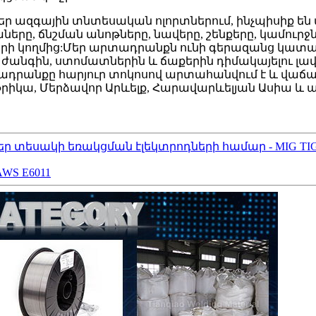
ր ազգային տնտեսական ոլորտներում, ինչպիսիք են մ
երը, ճնշման անոթները, նավերը, շենքերը, կամուրջ
երի կողմից:Մեր արտադրանքն ունի գերազանց կատար
, ժանգին, ստոմատներին և ճաքերին դիմակայելու լ
ադրանքը հարյուր տոկոսով արտահանվում է և վաճառ
իկա, Մերձավոր Արևելք, Հարավարևելյան Ասիա և այլ
եր տեսակի եռակցման էլեկտրոդների համար - MIG T
WS E6011