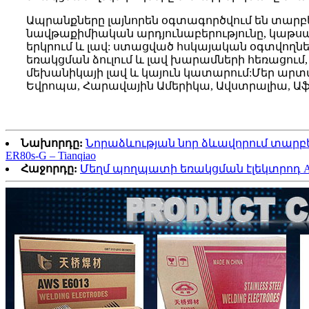
Ապրանքները լայնորեն օգտագործվում են տարբե
նավթաքիմիական արդյունաբերությունը, կաթսան
երկրում և լավ: ստացված հսկայական օգտվողն
եռակցման ձուլում և լավ խարամների հեռացում
մեխանիկայի լավ և կայուն կատարում:Մեր արտ
Եվրոպա, Հարավային Ամերիկա, Ավստրալիա, Աֆր
Նախորդը:
Նորաձևության նոր ձևավորում տարբ
ER80s-G – Tianqiao
Հաջորդը:
Մեղմ պողպատի եռակցման էլեկտրոդ A