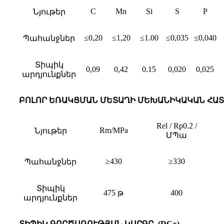
C
Mn
Si
S
P
Նյութեր
≤0,20
≤1,20
≤1.00
≤0,035
≤0,040
Պահանջներ
Տիպիկ
0,09
0,42
0.15
0,020
0,025
արդյունքներ
ԲՈԼՈՐ ԵՌԱԿՑՄԱՆ ՄԵՏԱՂԻ ՄԵԽԱՆԻԿԱԿԱՆ ՀԱՏ
Rel / Rp0.2 /
Rm/MPa
Նյութեր
ՄՊա
≥430
≥330
Պահանջներ
Տիպիկ
475 թ
400
արդյունքներ
ՏԻՊԻԿ ԳՈՐԾԱՌՈՒԹՅԱՆ ԿԱՐԳԸ. (DC+)