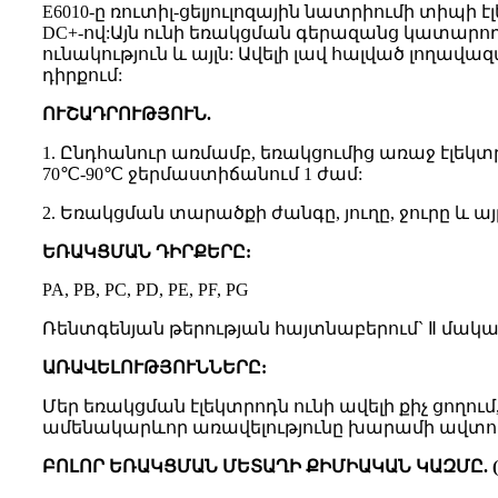
E6010-ը ռուտիլ-ցելյուլոզային նատրիումի տիպի
DC+-ով:Այն ունի եռակցման գերազանց կատարող
ունակություն և այլն: Ավելի լավ հալված լողա
դիրքում:
ՈՒՇԱԴՐՈՒԹՅՈՒՆ.
1. Ընդհանուր առմամբ, եռակցումից առաջ էլեկտր
70℃-90℃ ջերմաստիճանում 1 ժամ:
2. Եռակցման տարածքի ժանգը, յուղը, ջուրը և ա
ԵՌԱԿՑՄԱՆ ԴԻՐՔԵՐԸ:
PA, PB, PC, PD, PE, PF, PG
Ռենտգենյան թերության հայտնաբերում` Ⅱ մակ
ԱՌԱՎԵԼՈՒԹՅՈՒՆՆԵՐԸ:
Մեր եռակցման էլեկտրոդն ունի ավելի քիչ ցողու
ամենակարևոր առավելությունը խարամի ավտոմ
ԲՈԼՈՐ ԵՌԱԿՑՄԱՆ ՄԵՏԱՂԻ ՔԻՄԻԱԿԱՆ ԿԱԶՄԸ. (