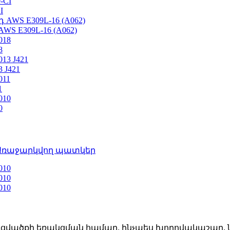
I
 E309L-16 (A062)
8
J421
1
0
վածքի եռակցման համար, ինչպես խողովակաշար, նա