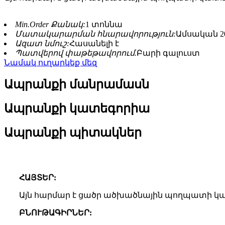
Min.Order Քանակ:
1 տոննա
Մատակարարման հնարավորություն:
Ամսական 2
Ազատ նմուշ:
Հասանելի է
Պատվերով փաթեթավորում.
Բարի գալուստ
Նամակ ուղարկեք մեզ
Ապրանքի մանրամասն
Ապրանքի կատեգորիա
Ապրանքի պիտակներ
ՀԱՅՏԵՐ:
Այն հարմար է ցածր ածխածնային պողպատի կառո
ԲՆՈՒԹԱԳԻՐՆԵՐ: