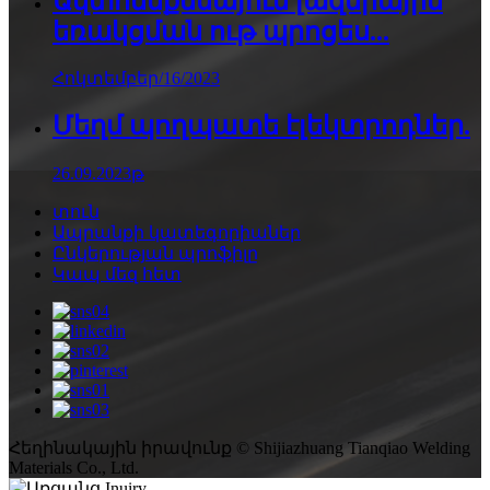
Ավտոմեքենայում լազերային
եռակցման ութ պրոցես...
Հոկտեմբեր/16/2023
Մեղմ պողպատե էլեկտրոդներ.
26.09.2023թ
տուն
Ապրանքի կատեգորիաներ
Ընկերության պրոֆիլը
Կապ մեզ հետ
Հեղինակային իրավունք © Shijiazhuang Tianqiao Welding
Materials Co., Ltd.