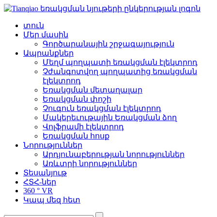
տուն
Մեր մասին
Գործարանային շրջագայություն
Ապրանքներ
Մեղմ պողպատի եռակցման էլեկտրոդ
Չժանգոտվող պողպատից եռակցման
էլեկտրոդ
Եռակցման մետաղալար
Եռակցման փոշի
Չուգուն եռակցման էլեկտրոդ
Մակերեւութային Եռակցման ձող
Վոլֆրամի էլեկտրոդ
Եռակցման հոսք
Նորություններ
Արդյունաբերության նորություններ
Առևտրի նորություններ
Տեսանյութ
ՀՏՀ-ներ
360 ° VR
Կապ մեզ հետ