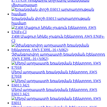
E71T-GS- հոսքային միջուկով եռակցման
մետաղալար
Եռակցման փոշի E6013 արտադրության
համար
Z408 Մաքուր նիկել չուգուն էլեկտրոդ AWS ENiFe-
CI
Չժանգոտվող պողպատի եռակցման էլեկտրոդ
AWS E309L-16 (A062)
Մեղմ պողպատե եռակցման էլեկտրոդ AWS
E7018
Մեղմ պողպատի եռակցման էլեկտրոդ AWS
E6013 J421