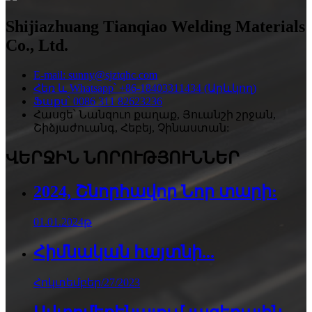
Shijiazhuang Tianqiao Welding Materials
Co., Ltd.
E-mail: sunny@sjztqhc.com
Հեռ և Whatsapp՝ +86-18403311434 (Արևկող)
Ֆաքս՝ 0086 311 82623236
Հասցե՝ Նանզուո քաղաք, Յուանշի շրջան,
Շիձյաժուանգ, Հեբեյ, Չինաստան:
ՎԵՐՋԻՆ ՆՈՐՈՒԹՅՈՒՆՆԵՐ
2024, Շնորհավոր Նոր տարի:
01.01.2024թ
Հիմնական հայտնի...
Հոկտեմբեր/27/2023