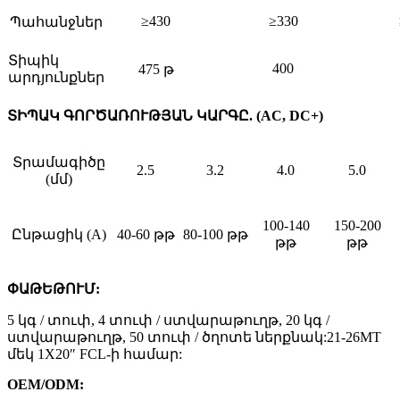
≥430
≥330
Պահանջներ
Տիպիկ
400
475 թ
արդյունքներ
ՏԻՊԱԿ ԳՈՐԾԱՌՈՒԹՅԱՆ ԿԱՐԳԸ. (AC, DC+)
Տրամագիծը
2.5
3.2
4.0
5.0
(մմ)
100-140
150-200
Ընթացիկ (A)
40-60 թթ
80-100 թթ
թթ
թթ
ՓԱԹԵԹՈՒՄ:
5 կգ / տուփ, 4 տուփ / ստվարաթուղթ, 20 կգ /
ստվարաթուղթ, 50 տուփ / ծղոտե ներքնակ:21-26MT
մեկ 1X20″ FCL-ի համար:
OEM/ODM: