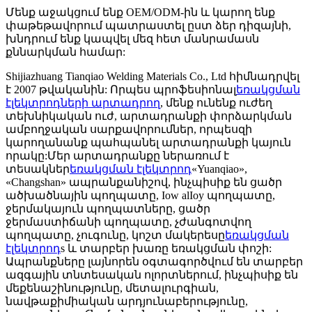
Մենք աջակցում ենք OEM/ODM-ին և կարող ենք
փաթեթավորում պատրաստել ըստ ձեր դիզայնի,
խնդրում ենք կապվել մեզ հետ մանրամասն
քննարկման համար:
Shijiazhuang Tianqiao Welding Materials Co., Ltd հիմնադրվել
է 2007 թվականին: Որպես պրոֆեսիոնալ
եռակցման
էլեկտրոդների արտադրող
, մենք ունենք ուժեղ
տեխնիկական ուժ, արտադրանքի փորձարկման
ամբողջական սարքավորումներ, որպեսզի
կարողանանք պահպանել արտադրանքի կայուն
որակը:Մեր արտադրանքը ներառում է
տեսակներ
եռակցման էլեկտրոդ
«Yuanqiao»,
«Changshan» ապրանքանիշով, ինչպիսիք են ցածր
ածխածնային պողպատը, Iow alIoy պողպատը,
ջերմակայուն պողպատները, ցածր
ջերմաստիճանի պողպատը, չժանգոտվող
պողպատը, չուգունը, կոշտ մակերեսը
եռակցման
էլեկտրոդ
s և տարբեր խառը եռակցման փոշի:
Ապրանքները լայնորեն օգտագործվում են տարբեր
ազգային տնտեսական ոլորտներում, ինչպիսիք են
մեքենաշինությունը, մետալուրգիան,
նավթաքիմիական արդյունաբերությունը,