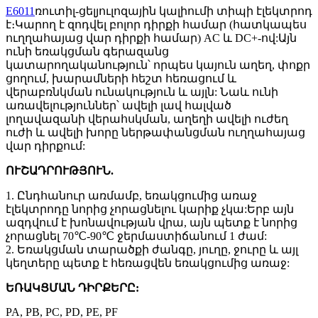
E6011
ռուտիլ-ցելյուլոզային կալիումի տիպի էլեկտրոդ
է։Կարող է զոդվել բոլոր դիրքի համար (հատկապես
ուղղահայաց վար դիրքի համար) AC և DC+-ով:Այն
ունի եռակցման գերազանց
կատարողականություն՝ որպես կայուն աղեղ, փոքր
ցողում, խարամների հեշտ հեռացում և
վերաբռնկման ունակություն և այլն: Նաև ունի
առավելություններ՝ ավելի լավ հալված
լողավազանի վերահսկման, աղեղի ավելի ուժեղ
ուժի և ավելի խորը ներթափանցման ուղղահայաց
վար դիրքում:
ՈՒՇԱԴՐՈՒԹՅՈՒՆ.
1. Ընդհանուր առմամբ, եռակցումից առաջ
էլեկտրոդը նորից չորացնելու կարիք չկա:Երբ այն
ազդվում է խոնավության վրա, այն պետք է նորից
չորացնել 70℃-90℃ ջերմաստիճանում 1 ժամ:
2. Եռակցման տարածքի ժանգը, յուղը, ջուրը և այլ
կեղտերը պետք է հեռացվեն եռակցումից առաջ:
ԵՌԱԿՑՄԱՆ ԴԻՐՔԵՐԸ:
PA, PB, PC, PD, PE, PF