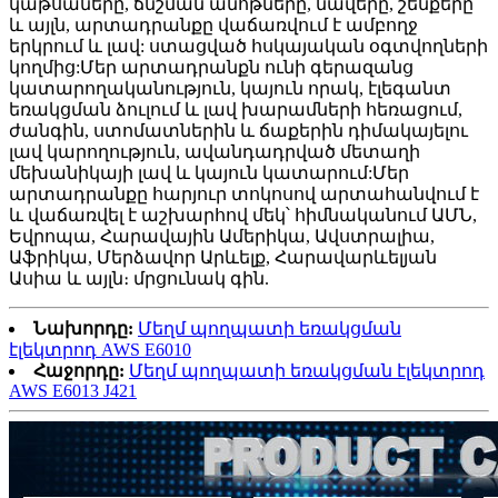
կաթսաները, ճնշման անոթները, նավերը, շենքերը
և այլն, արտադրանքը վաճառվում է ամբողջ
երկրում և լավ: ստացված հսկայական օգտվողների
կողմից:Մեր արտադրանքն ունի գերազանց
կատարողականություն, կայուն որակ, էլեգանտ
եռակցման ձուլում և լավ խարամների հեռացում,
ժանգին, ստոմատներին և ճաքերին դիմակայելու
լավ կարողություն, ավանդադրված մետաղի
մեխանիկայի լավ և կայուն կատարում:Մեր
արտադրանքը հարյուր տոկոսով արտահանվում է
և վաճառվել է աշխարհով մեկ՝ հիմնականում ԱՄՆ,
Եվրոպա, Հարավային Ամերիկա, Ավստրալիա,
Աֆրիկա, Մերձավոր Արևելք, Հարավարևելյան
Ասիա և այլն։ մրցունակ գին.
Նախորդը:
Մեղմ պողպատի եռակցման
էլեկտրոդ AWS E6010
Հաջորդը:
Մեղմ պողպատի եռակցման էլեկտրոդ
AWS E6013 J421